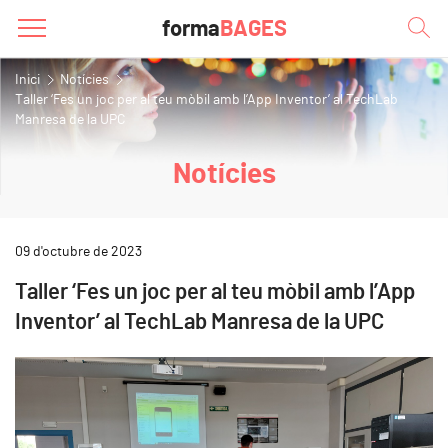
forma
BAGES
Inici
Notícies
Taller ‘Fes un joc per al teu mòbil amb l’App Inventor’ al TechLab
Manresa de la UPC
Notícies
09 d'octubre de 2023
Taller ‘Fes un joc per al teu mòbil amb l’App
Inventor’ al TechLab Manresa de la UPC