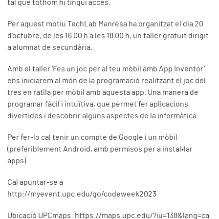
tal que tothom hi tingui accés.
Per aquest motiu TechLab Manresa ha organitzat el dia 20
d’octubre, de les 16.00 h a les 18.00 h, un taller gratuït dirigit
a alumnat de secundària.
Amb el taller ‘Fes un joc per al teu mòbil amb App Inventor’
ens iniciarem al món de la programació realitzant el joc del
tres en ratlla per mòbil amb aquesta app. Una manera de
programar fàcil i intuïtiva, que permet fer aplicacions
divertides i descobrir alguns aspectes de la informàtica.
Per fer-lo cal tenir un compte de Google i un mòbil
(preferiblement Android, amb permisos per a instal•lar
apps).
Cal apuntar-se a
http://myevent.upc.edu/go/codeweek2023
Ubicació UPCmaps: https://maps.upc.edu/?iu=138&lang=ca