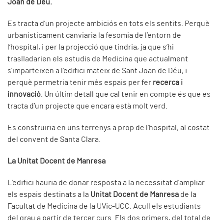
Joan de Déu.
Es tracta d’un projecte ambiciós en tots els sentits. Perquè
urbanísticament canviaria la fesomia de l’entorn de
l’hospital, i per la projecció que tindria, ja que s’hi
traslladarien els estudis de Medicina que actualment
s’imparteixen a l’edifici mateix de Sant Joan de Déu, i
perquè permetria tenir més espais per fer
recerca i
innovació
. Un últim detall que cal tenir en compte és que es
tracta d’un projecte que encara està molt verd.
Es construiria en uns terrenys a prop de l’hospital, al costat
del convent de Santa Clara.
La Unitat Docent de Manresa
L’edifici hauria de donar resposta a la necessitat d’ampliar
els espais destinats a la
Unitat Docent de Manresa
de la
Facultat de Medicina de la UVic-UCC. Acull els estudiants
del grau a partir de tercer curs. Els dos primers, del total de