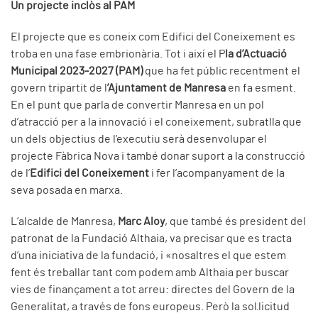
Un projecte inclòs al PAM
El projecte que es coneix com Edifici del Coneixement es
troba en una fase embrionària. Tot i així el P
la d’Actuació
Municipal 2023-2027 (PAM)
que ha fet públic recentment el
govern tripartit de l
’Ajuntament de Manresa
en fa esment.
En el punt que parla de convertir Manresa en un pol
d’atracció per a la innovació i el coneixement, subratlla que
un dels objectius de l’executiu serà desenvolupar el
projecte Fàbrica Nova i també donar suport a la construcció
de l’
Edifici del Coneixement
i fer l’acompanyament de la
seva posada en marxa.
L’alcalde de Manresa,
Marc Aloy
, que també és president del
patronat de la Fundació Althaia, va precisar que es tracta
d’una iniciativa de la fundació, i «nosaltres el que estem
fent és treballar tant com podem amb Althaia per buscar
vies de finançament a tot arreu: directes del Govern de la
Generalitat, a través de fons europeus. Però la sol·licitud