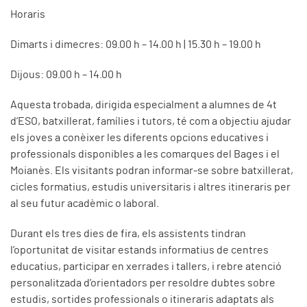
Horaris
Dimarts i dimecres: 09.00 h – 14.00 h | 15.30 h – 19.00 h
Dijous: 09.00 h – 14.00 h
Aquesta trobada, dirigida especialment a alumnes de 4t
d’ESO, batxillerat, famílies i tutors, té com a objectiu ajudar
els joves a conèixer les diferents opcions educatives i
professionals disponibles a les comarques del Bages i el
Moianès. Els visitants podran informar-se sobre batxillerat,
cicles formatius, estudis universitaris i altres itineraris per
al seu futur acadèmic o laboral.
Durant els tres dies de fira, els assistents tindran
l’oportunitat de visitar estands informatius de centres
educatius, participar en xerrades i tallers, i rebre atenció
personalitzada d’orientadors per resoldre dubtes sobre
estudis, sortides professionals o itineraris adaptats als