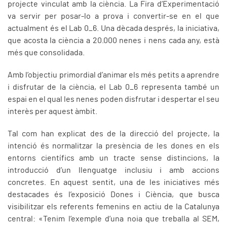
projecte vinculat amb la ciència. La Fira d’Experimentació
va servir per posar-lo a prova i convertir-se en el que
actualment és el Lab 0_6. Una dècada després, la iniciativa,
que acosta la ciència a 20.000 nenes i nens cada any, està
més que consolidada.
Amb l’objectiu primordial d’animar els més petits a aprendre
i disfrutar de la ciència, el Lab 0_6 representa també un
espai en el qual les nenes poden disfrutar i despertar el seu
interès per aquest àmbit.
Tal com han explicat des de la direcció del projecte, la
intenció és normalitzar la presència de les dones en els
entorns científics amb un tracte sense distincions, la
introducció d’un llenguatge inclusiu i amb accions
concretes. En aquest sentit, una de les iniciatives més
destacades és l’exposició Dones i Ciència, que busca
visibilitzar els referents femenins en actiu de la Catalunya
central: «Tenim l’exemple d’una noia que treballa al SEM,