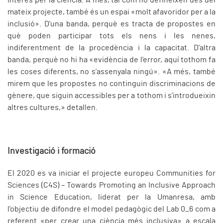
interès per la ciència. A més, tal com ho defineixen des del
mateix projecte, també és un espai «molt afavoridor per a la
inclusió». D’una banda, perquè es tracta de propostes en
què poden participar tots els nens i les nenes,
indiferentment de la procedència i la capacitat. D’altra
banda, perquè no hi ha «evidència de l’error, aquí tothom fa
les coses diferents, no s’assenyala ningú». «A més, també
mirem que les propostes no continguin discriminacions de
gènere, que siguin accessibles per a tothom i s’introdueixin
altres cultures,» detallen.
Investigació i formació
El 2020 es va iniciar el projecte europeu Communities for
Sciences (C4S) – Towards Promoting an Inclusive Approach
in Science Education, liderat per la Umanresa, amb
l’objectiu de difondre el model pedagògic del Lab 0_6 com a
referent «per crear una ciència més inclusiva» a escala