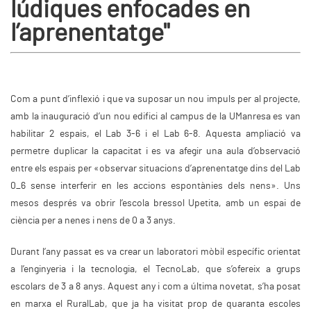
lúdiques enfocades en
l’aprenentatge"
Com a punt d’inflexió i que va suposar un nou impuls per al projecte,
amb la inauguració d’un nou edifici al campus de la UManresa es van
habilitar 2 espais, el Lab 3-6 i el Lab 6-8. Aquesta ampliació va
permetre duplicar la capacitat i es va afegir una aula d’observació
entre els espais per «observar situacions d’aprenentatge dins del Lab
0_6 sense interferir en les accions espontànies dels nens». Uns
mesos després va obrir l’escola bressol Upetita, amb un espai de
ciència per a nenes i nens de 0 a 3 anys.
Durant l’any passat es va crear un laboratori mòbil específic orientat
a l’enginyeria i la tecnologia, el TecnoLab, que s’ofereix a grups
escolars de 3 a 8 anys. Aquest any i com a última novetat, s’ha posat
en marxa el RuralLab, que ja ha visitat prop de quaranta escoles