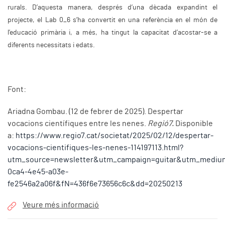
rurals. D’aquesta manera, després d’una dècada expandint el
projecte, el Lab 0_6 s’ha convertit en una referència en el món de
l’educació primària i, a més, ha tingut la capacitat d’acostar-se a
diferents necessitats i edats.
Font:
Ariadna Gombau. (12 de febrer de 2025). Despertar
vocacions científiques entre les nenes.
Regió7.
Disponible
a:
https://www.regio7.cat/societat/2025/02/12/despertar-
vocacions-cientifiques-les-nenes-114197113.html?
utm_source=newsletter&utm_campaign=guitar&utm_medium
0ca4-4e45-a03e-
fe2546a2a06f&fN=436f6e73656c6c&dd=20250213
Veure més informació