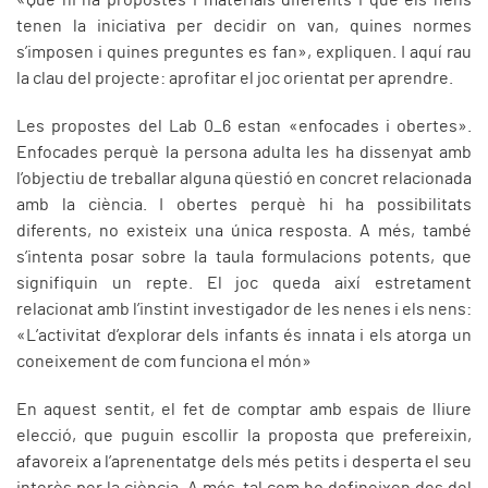
«Que hi ha propostes i materials diferents i que els nens
tenen la iniciativa per decidir on van, quines normes
s’imposen i quines preguntes es fan», expliquen. I aquí rau
la clau del projecte: aprofitar el joc orientat per aprendre.
Les propostes del Lab 0_6 estan «enfocades i obertes».
Enfocades perquè la persona adulta les ha dissenyat amb
l’objectiu de treballar alguna qüestió en concret relacionada
amb la ciència. I obertes perquè hi ha possibilitats
diferents, no existeix una única resposta. A més, també
s’intenta posar sobre la taula formulacions potents, que
signifiquin un repte. El joc queda així estretament
relacionat amb l’instint investigador de les nenes i els nens:
«L’activitat d’explorar dels infants és innata i els atorga un
coneixement de com funciona el món»
En aquest sentit, el fet de comptar amb espais de lliure
elecció, que puguin escollir la proposta que prefereixin,
afavoreix a l’aprenentatge dels més petits i desperta el seu