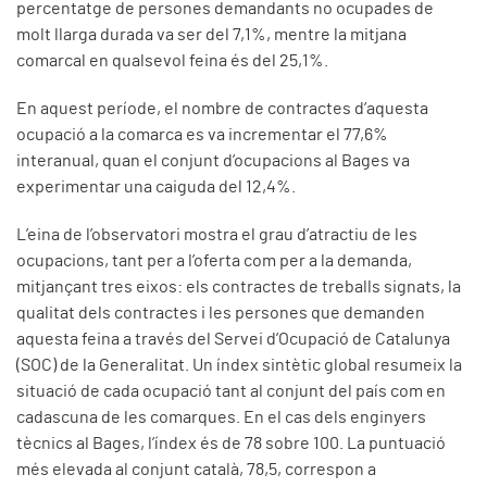
percentatge de persones demandants no ocupades de
molt llarga durada va ser del 7,1%, mentre la mitjana
comarcal en qualsevol feina és del 25,1%.
En aquest període, el nombre de contractes d’aquesta
ocupació a la comarca es va incrementar el 77,6%
interanual, quan el conjunt d’ocupacions al Bages va
experimentar una caiguda del 12,4%.
L’eina de l’observatori mostra el grau d’atractiu de les
ocupacions, tant per a l’oferta com per a la demanda,
mitjançant tres eixos: els contractes de treballs signats, la
qualitat dels contractes i les persones que demanden
aquesta feina a través del Servei d’Ocupació de Catalunya
(SOC) de la Generalitat. Un índex sintètic global resumeix la
situació de cada ocupació tant al conjunt del país com en
cadascuna de les comarques. En el cas dels enginyers
tècnics al Bages, l’índex és de 78 sobre 100. La puntuació
més elevada al conjunt català, 78,5, correspon a