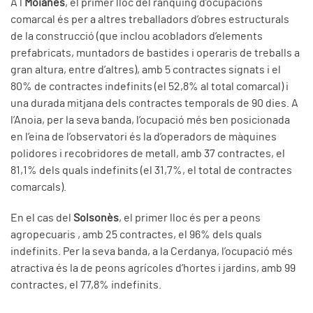
A l
Moianès
, el primer lloc del rànquing d’ocupacions
comarcal és per a altres treballadors d’obres estructurals
de la construcció (que inclou acobladors d’elements
prefabricats, muntadors de bastides i operaris de treballs a
gran altura, entre d’altres), amb 5 contractes signats i el
80% de contractes indefinits (el 52,8% al total comarcal) i
una durada mitjana dels contractes temporals de 90 dies. A
l’Anoia, per la seva banda, l’ocupació més ben posicionada
en l’eina de l’observatori és la d’operadors de màquines
polidores i recobridores de metall, amb 37 contractes, el
81,1% dels quals indefinits (el 31,7%, el total de contractes
comarcals).
En el cas del
Solsonès
, el primer lloc és per a peons
agropecuaris , amb 25 contractes, el 96% dels quals
indefinits. Per la seva banda, a la Cerdanya, l’ocupació més
atractiva és la de peons agrícoles d’hortes i jardins, amb 99
contractes, el 77,8% indefinits.