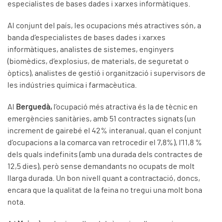
especialistes de bases dades i xarxes informàtiques.
Al conjunt del país, les ocupacions més atractives són, a
banda d’especialistes de bases dades i xarxes
informàtiques, analistes de sistemes, enginyers
(biomèdics, d’explosius, de materials, de seguretat o
òptics), analistes de gestió i organització i supervisors de
les indústries química i farmacèutica.
Al
Berguedà,
l’ocupació més atractiva és la de tècnic en
emergències sanitàries, amb 51 contractes signats (un
increment de gairebé el 42% interanual, quan el conjunt
d’ocupacions a la comarca van retrocedir el 7,8%), l’11,8 %
dels quals indefinits (amb una durada dels contractes de
12,5 dies), però sense demandants no ocupats de molt
llarga durada. Un bon nivell quant a contractació, doncs,
encara que la qualitat de la feina no tregui una molt bona
nota.