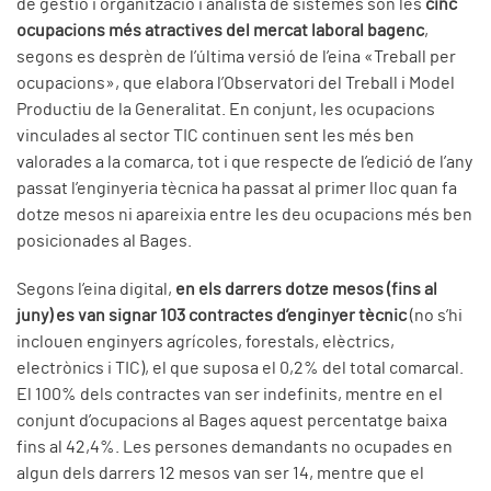
de gestió i organització i analista de sistemes són les
cinc
ocupacions més atractives del mercat laboral bagenc
,
segons es desprèn de l’última versió de l’eina «Treball per
ocupacions», que elabora l’Observatori del Treball i Model
Productiu de la Generalitat. En conjunt, les ocupacions
vinculades al sector TIC continuen sent les més ben
valorades a la comarca, tot i que respecte de l’edició de l’any
passat l’enginyeria tècnica ha passat al primer lloc quan fa
dotze mesos ni apareixia entre les deu ocupacions més ben
posicionades al Bages.
Segons l’eina digital,
en els darrers dotze mesos (fins al
juny) es van signar 103 contractes d’enginyer tècnic
(no s’hi
inclouen enginyers agrícoles, forestals, elèctrics,
electrònics i TIC), el que suposa el 0,2% del total comarcal.
El 100% dels contractes van ser indefinits, mentre en el
conjunt d’ocupacions al Bages aquest percentatge baixa
fins al 42,4%. Les persones demandants no ocupades en
algun dels darrers 12 mesos van ser 14, mentre que el