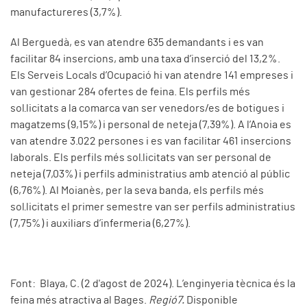
manufactureres (3,7%).
Al Berguedà, es van atendre 635 demandants i es van
facilitar 84 insercions, amb una taxa d’inserció del 13,2%.
Els Serveis Locals d’Ocupació hi van atendre 141 empreses i
van gestionar 284 ofertes de feina. Els perfils més
sol·licitats a la comarca van ser venedors/es de botigues i
magatzems (9,15%) i personal de neteja (7,39%). A l’Anoia es
van atendre 3.022 persones i es van facilitar 461 insercions
laborals. Els perfils més sol·licitats van ser personal de
neteja (7,03%) i perfils administratius amb atenció al públic
(6,76%). Al Moianès, per la seva banda, els perfils més
sol·licitats el primer semestre van ser perfils administratius
(7,75%) i auxiliars d’infermeria (6,27%).
Font: Blaya, C. (2 d'agost de 2024). L’enginyeria tècnica és la
feina més atractiva al Bages.
Regió7.
Disponible