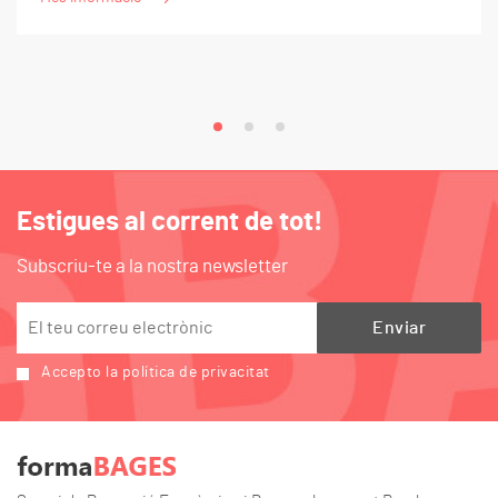
Estigues al corrent de tot!
Subscriu-te a la nostra newsletter
Accepto la política de privacitat