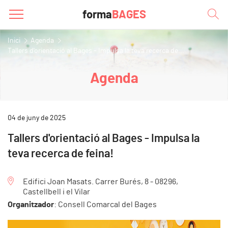
forma
BAGES
Inici
Agenda
Tallers d'orientació al Bages - Impulsa la teva recerca de...
Agenda
04 de juny de 2025
Tallers d'orientació al Bages - Impulsa la
teva recerca de feina!
Edifici Joan Masats. Carrer Burés, 8 - 08296,
Castellbell i el Vilar
Organitzador
: Consell Comarcal del Bages