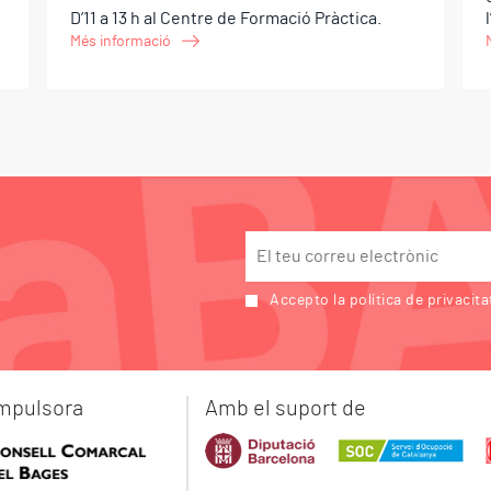
D’11 a 13 h al Centre de Formació Pràctica.
Més informació
Accepto la política de privacita
impulsora
Amb el suport de