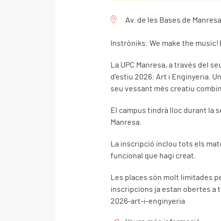
Av. de les Bases de Manres
Instròniks: We make the music! 
La UPC Manresa, a través del se
d'estiu 2026: Art i Enginyeria. U
seu vessant més creatiu combinan
El campus tindrà lloc durant la se
Manresa.
La inscripció inclou tots els mate
funcional que hagi creat.
Les places són molt limitades p
inscripcions ja estan obertes 
2026-art-i-enginyeria