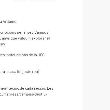
ia Arduino.
scripcions per al seu Campus
16 anys que vulguin explorar el
eny.
les instal·lacions de la UPC
rà a casa l'objecte real i
ment tècnic de cada sessió. Les
hlab_manresa/campus-destiu-