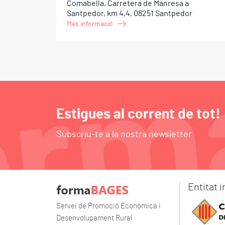
Comabella, Carretera de Manresa a
Santpedor, km 4,4, 08251 Santpedor
Més informació
Estigues al corrent de tot!
Subscriu-te a la nostra newsletter
Entitat 
Servei de Promoció Econòmica i
Desenvolupament Rural