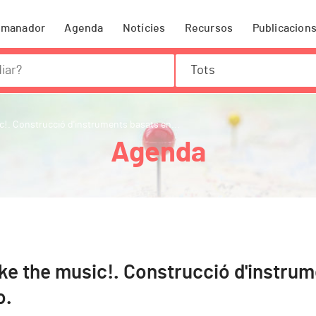
omanador
Agenda
Notícies
Recursos
Publicacion
Tots
!. Construcció d'instruments basats en...
Agenda
ke the music!. Construcció d'instrum
o.