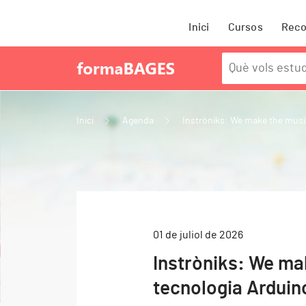
Inici
Cursos
Rec
Inici
Agenda
Instròniks: We make the music
01 de juliol de 2026
Instròniks: We ma
tecnologia Arduin