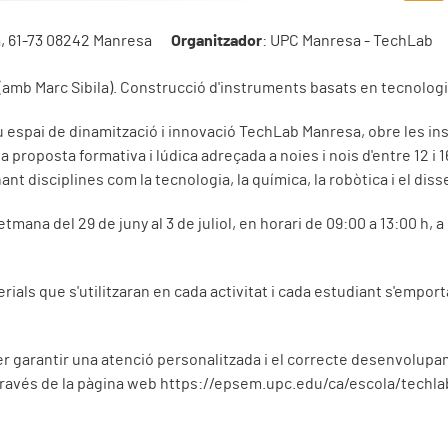
a, 61-73 08242 Manresa
Organitzador
: UPC Manresa - TechLab
(amb Marc Sibila). Construcció d'instruments basats en tecnolog
u espai de dinamització i innovació TechLab Manresa, obre les in
na proposta formativa i lúdica adreçada a noies i nois d'entre 12 i 
t disciplines com la tecnologia, la química, la robòtica i el diss
tmana del 29 de juny al 3 de juliol, en horari de 09:00 a 13:00 h, a 
rials que s'utilitzaran en cada activitat i cada estudiant s'emporta
er garantir una atenció personalitzada i el correcte desenvolupa
a través de la pàgina web https://epsem.upc.edu/ca/escola/tec