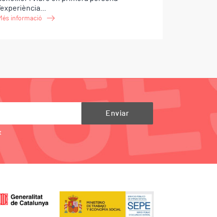
l’experiència...
Més informació
t