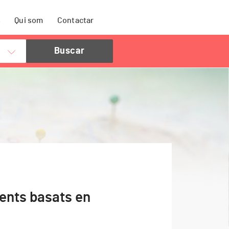
s
Qui som
Contactar
ents basats en